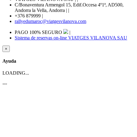
C/Bonaventura Armengol 15, Edif.Occesa 4º1ª, AD500,
Andorra la Vella, Andorra |
|
+376 879999
|
rallyedumaroc@viatgesvilanova.com
PAGO 100% SEGURO
|
Sistema de reservas on-line VIATGES VILANOVA SAU
×
Ayuda
LOADING...
---