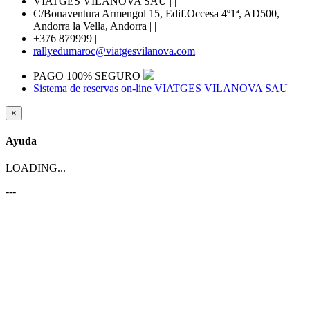
VIATGES VILANOVA SAU |
|
C/Bonaventura Armengol 15, Edif.Occesa 4º1ª, AD500,
Andorra la Vella, Andorra |
|
+376 879999
|
rallyedumaroc@viatgesvilanova.com
PAGO 100% SEGURO
|
Sistema de reservas on-line VIATGES VILANOVA SAU
×
Ayuda
LOADING...
---