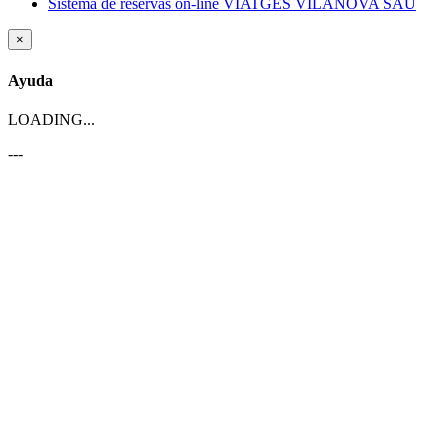
Sistema de reservas on-line VIATGES VILANOVA SAU
×
Ayuda
LOADING...
---