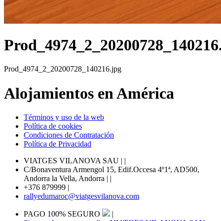
Prod_4974_2_20200728_140216
Prod_4974_2_20200728_140216.jpg
Alojamientos en América
Términos y uso de la web
Política de cookies
Condiciones de Contratación
Política de Privacidad
VIATGES VILANOVA SAU |
|
C/Bonaventura Armengol 15, Edif.Occesa 4º1ª, AD500,
Andorra la Vella, Andorra |
|
+376 879999
|
rallyedumaroc@viatgesvilanova.com
PAGO 100% SEGURO
|