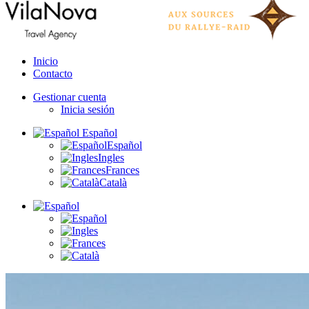
Inicio
Contacto
Gestionar cuenta
Inicia sesión
Español
Español
Ingles
Frances
Català